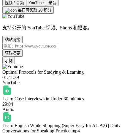
视频 / 音频
YouTube
录音
每日可领取 20 积分
支持公开的 YouTube 视频、Shorts 和播客。
粘贴链接
获取摘要
示例
Optimal Protocols for Studying & Learning
01:41:39
YouTube
Learn Case Interviews in Under 30 minutes
29:04
Audio
Learn English While Shopping (Super Easy for A1-A2) | Daily
Conversations for Speaking Practice.mp4